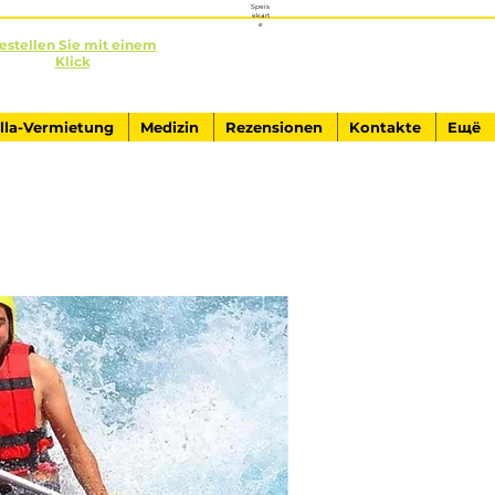
Speis
ekart
e
estellen Sie mit einem
Klick
+90541-761-84-40
AUSFLÜGE IN KEMER
illa-Vermietung
Medizin
Rezensionen
Kontakte
Ещё