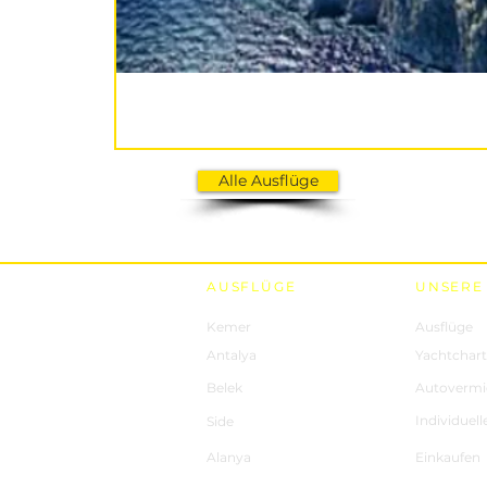
Alle Ausflüge
AUSFLÜGE
UNSERE
Kemer
Ausflüge
Antalya
Yachtchart
Belek
Autovermi
Individuell
Side
Alanya
Einkaufen