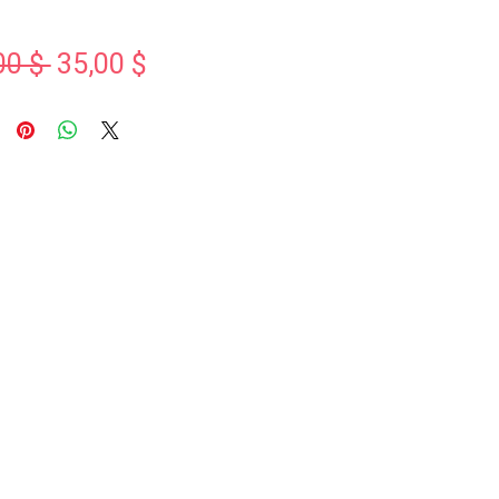
Standardpreis
Sale-
00 $ 
35,00 $
Preis