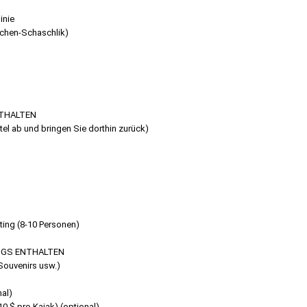
inie
nchen-Schaschlik)
NTHALTEN
tel ab und bringen Sie dorthin zurück)
ing (8-10 Personen)
LUGS ENTHALTEN
Souvenirs usw.)
nal)
10 $ pro Kajak) (optional)