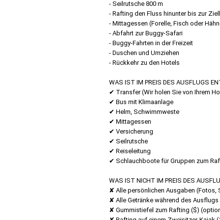
- Seilrutsche 800 m
- Rafting den Fluss hinunter bis zur Ziell
- Mittagessen (Forelle, Fisch oder Häh
- Abfahrt zur Buggy-Safari
- Buggy-Fahrten in der Freizeit
- Duschen und Umziehen
- Rückkehr zu den Hotels
WAS IST IM PREIS DES AUSFLUGS E
✔ Transfer (Wir holen Sie von Ihrem Ho
✔ Bus mit Klimaanlage
✔ Helm, Schwimmweste
✔ Mittagessen
✔ Versicherung
✔ Seilrutsche
✔ Reiseleitung
✔ Schlauchboote für Gruppen zum Raft
WAS IST NICHT IM PREIS DES AUSF
✘ Alle persönlichen Ausgaben (Fotos, 
✘ Alle Getränke während des Ausflugs
✘ Gummistiefel zum Rafting ($) (optio
✘ Rafting auf einem Zweisitzer-Kajak (