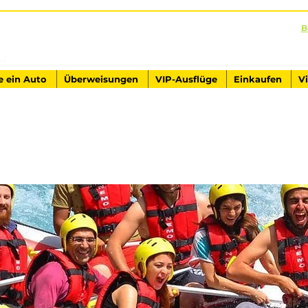
B
AUSFLÜGE IN DER TÜRKEI
Antalya - Kemer Ginza Travel
e ein Auto
Überweisungen
VIP-Ausflüge
Einkaufen
V