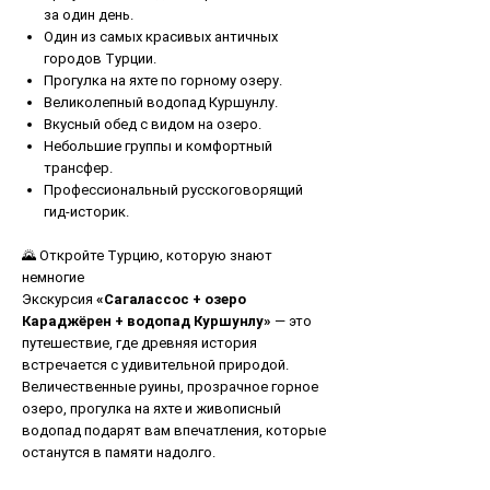
за один день.
Один из самых красивых античных
городов Турции.
Прогулка на яхте по горному озеру.
Великолепный водопад Куршунлу.
Вкусный обед с видом на озеро.
Небольшие группы и комфортный
трансфер.
Профессиональный русскоговорящий
гид-историк.
🌄 Откройте Турцию, которую знают
немногие
Экскурсия
«Сагалассос + озеро
Караджёрен + водопад Куршунлу»
— это
путешествие, где древняя история
встречается с удивительной природой.
Величественные руины, прозрачное горное
озеро, прогулка на яхте и живописный
водопад подарят вам впечатления, которые
останутся в памяти надолго.