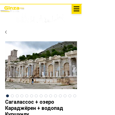
AUSFLÜGE IN DER TÜRKEI
Antalya - Kemer Ginza Travel
Speise
karte
Сагалассос + озеро
Караджёрен + водопад
Куршунлу