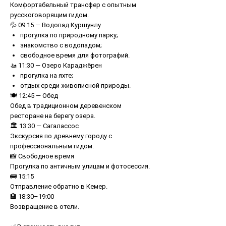
Комфортабельный трансфер с опытным
русскоговорящим гидом.
💦 09:15 — Водопад Куршунлу
прогулка по природному парку;
знакомство с водопадом;
свободное время для фотографий.
🚤 11:30 — Озеро Караджёрен
прогулка на яхте;
отдых среди живописной природы.
🍽 12:45 — Обед
Обед в традиционном деревенском
ресторане на берегу озера.
🏛 13:30 — Сагалассос
Экскурсия по древнему городу с
профессиональным гидом.
📸 Свободное время
Прогулка по античным улицам и фотосессия.
🚌 15:15
Отправление обратно в Кемер.
🏨 18:30–19:00
Возвращение в отели.