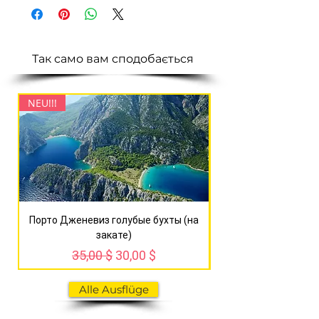
Так само вам сподобається
NEU!!!
NEU!!!
Порто Дженевиз голубые бухты (на
Сагалассос + озер
закате)
Standardpreis
Sale-Preis
35,00 $
30,00 $
Alle Ausflüge