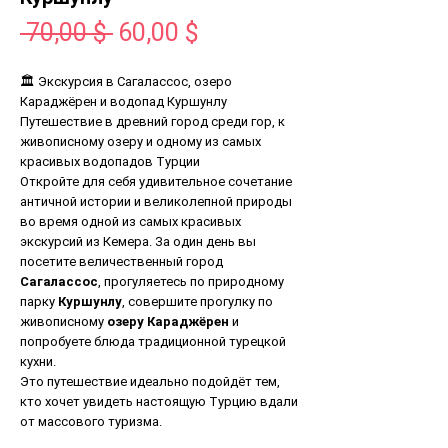
Standardpreis
Sale-
 70,00 $ 
60,00 $
Preis
🏛 Экскурсия в Сагалассос, озеро
Караджёрен и водопад Куршунлу
Путешествие в древний город среди гор, к
живописному озеру и одному из самых
красивых водопадов Турции
Откройте для себя удивительное сочетание
античной истории и великолепной природы
во время одной из самых красивых
экскурсий из Кемера. За один день вы
посетите величественный город
Сагалассос
, прогуляетесь по природному
парку
Куршунлу
, совершите прогулку по
живописному
озеру Караджёрен
и
попробуете блюда традиционной турецкой
кухни.
Это путешествие идеально подойдёт тем,
кто хочет увидеть настоящую Турцию вдали
от массового туризма.