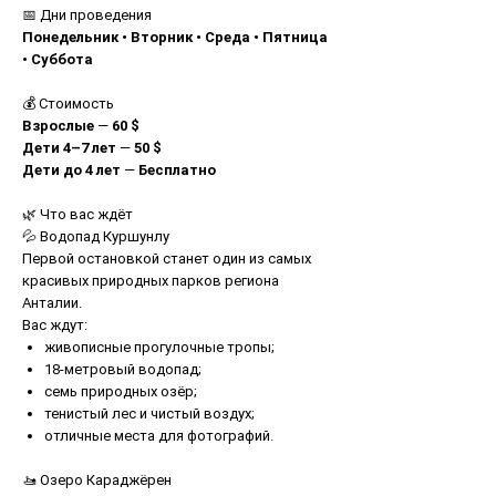
📅 Дни проведения
Понедельник • Вторник • Среда • Пятница
• Суббота
💰 Стоимость
Взрослые
—
60 $
Дети 4–7 лет
—
50 $
Дети до 4 лет
—
Бесплатно
🌿 Что вас ждёт
💦 Водопад Куршунлу
Первой остановкой станет один из самых
красивых природных парков региона
Анталии.
Вас ждут:
живописные прогулочные тропы;
18-метровый водопад;
семь природных озёр;
тенистый лес и чистый воздух;
отличные места для фотографий.
🚤 Озеро Караджёрен