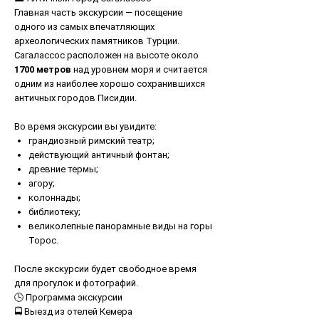
Главная часть экскурсии — посещение
одного из самых впечатляющих
археологических памятников Турции.
Сагалассос расположен на высоте около
1700 метров
над уровнем моря и считается
одним из наиболее хорошо сохранившихся
античных городов Писидии.
Во время экскурсии вы увидите:
грандиозный римский театр;
действующий античный фонтан;
древние термы;
агору;
колоннады;
библиотеку;
великолепные панорамные виды на горы
Торос.
После экскурсии будет свободное время
для прогулок и фотографий.
🕒 Программа экскурсии
🚍 Выезд из отелей Кемера