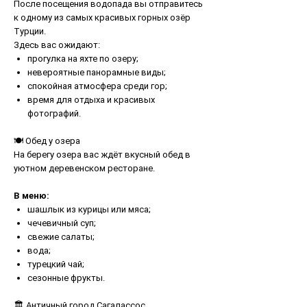
После посещения водопада вы отправитесь
к одному из самых красивых горных озёр
Турции.
Здесь вас ожидают:
прогулка на яхте по озеру;
невероятные панорамные виды;
спокойная атмосфера среди гор;
время для отдыха и красивых
фотографий.
🍽 Обед у озера
На берегу озера вас ждёт вкусный обед в
уютном деревенском ресторане.
В меню:
шашлык из курицы или мяса;
чечевичный суп;
свежие салаты;
вода;
турецкий чай;
сезонные фрукты.
🏛 Античный город Сагалассос