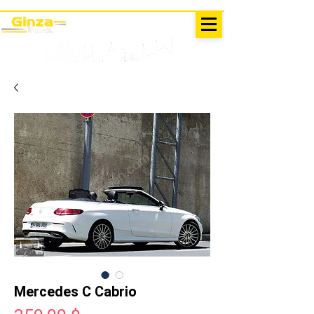
AUSFLÜGE IN DER TÜRKEI
Antalya - Kemer Ginza Travel
Speise
karte
Mercedes C Cabrio