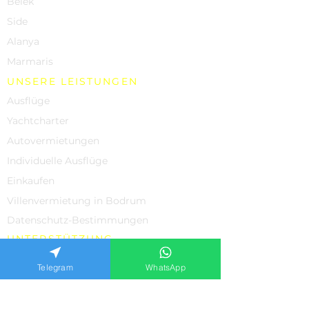
Belek
Side
Alanya
Marmaris
UNSERE LEISTUNGEN
Ausflüge
Yachtcharter
Autovermietungen
Individuelle Ausflüge
Einkaufen
Villenvermietung in Bodrum
Datenschutz-Bestimmungen
UNTERSTÜTZUNG
Über uns
Telegram
WhatsApp
Kontakte
Bewertungen unserer Kunden