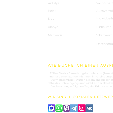
Antalya
Yachtchart
Belek
Autovermi
Individuell
Side
Alanya
Einkaufen
Marmaris
Villenverm
Datensch
WIE BUCHE ICH EINEN AUSF
1.
Füllen Sie das Bewerbungsformular aus. (Reser
innerhalb einer Stunde mit Ihnen in Verbindung s
2.
Aufmerksamkeit!!! Warten Sie am angegebenen 
Nähe des Hoteleingangs und nicht an der Hotelrez
3.
Die Bezahlung erfolgt am Tag der Exkursion bei
WIR SIND IN SOZIALEN NETZWE