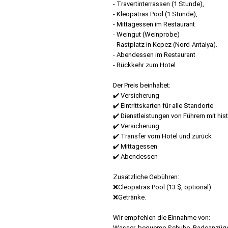
- Travertinterrassen (1 Stunde),
- Kleopatras Pool (1 Stunde),
- Mittagessen im Restaurant
- Weingut (Weinprobe)
- Rastplatz in Kepez (Nord-Antalya).
- Abendessen im Restaurant
- Rückkehr zum Hotel
Der Preis beinhaltet:
✔️ Versicherung
✔️ Eintrittskarten für alle Standorte
✔️ Dienstleistungen von Führern mit his
✔️ Versicherung
✔️ Transfer vom Hotel und zurück
✔️ Mittagessen
✔️ Abendessen
Zusätzliche Gebühren:
❌Cleopatras Pool (13 $, optional)
❌Getränke.
Wir empfehlen die Einnahme von:
Wasser, bequeme Schuhe, Badeanzüge