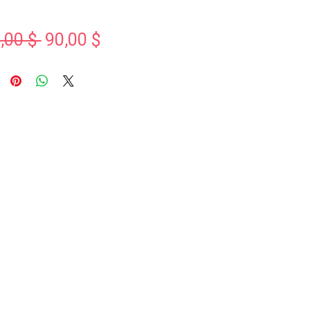
Standardpreis
Sale-
,00 $ 
90,00 $
Preis