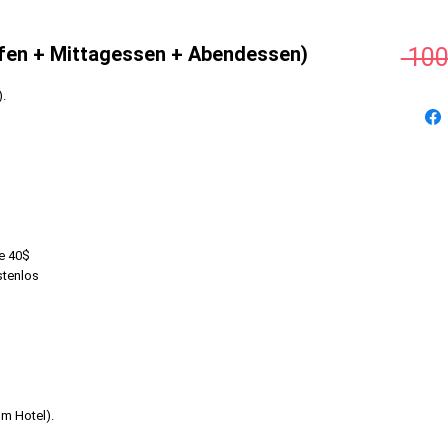
fen + Mittagessen + Abendessen)
 100
.
te 40$
stenlos
om Hotel).