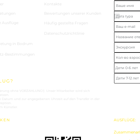
er
Kontakte
etungen
Bewertungen unserer Kunden
e Ausflüge
Häufig gestellte Fragen
Datenschutzrichtlinie
ietung in Bodrum
utz-Bestimmungen
LUG?
vierung ohne VORZAHLUNG!) Unser Mitarbeiter wird sich
etzen.
Datum und zur angegebenen Uhrzeit auf den Transfer in der
eption.
m Künstler.
RKEN
AUSFLÜGE:
+
Zusammenarbe