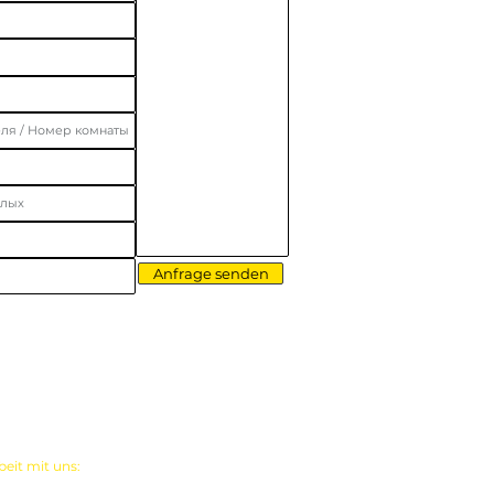
Anfrage senden
90541 761 84 40
it mit uns:
+90541 761 84 40