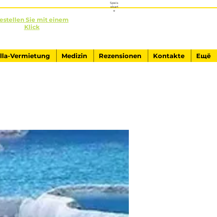
Speis
ekart
e
estellen Sie mit einem
Klick
+90541-761-84-40
AUSFLÜGE IN KEMER
illa-Vermietung
Medizin
Rezensionen
Kontakte
Ещё