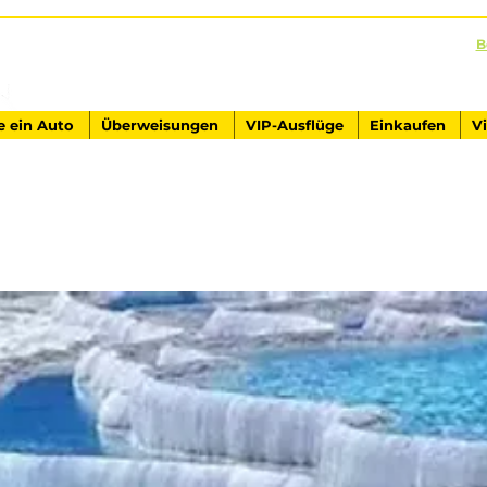
B
AUSFLÜGE IN DER TÜRKEI
Antalya - Kemer Ginza Travel
e ein Auto
Überweisungen
VIP-Ausflüge
Einkaufen
V