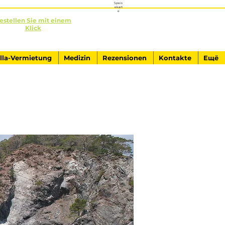
Speis
ekart
e
estellen Sie mit einem
Klick
+90541-761-84-40
AUSFLÜGE IN KEMER
illa-Vermietung
Medizin
Rezensionen
Kontakte
Ещё