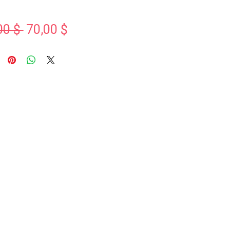
Standardpreis
Sale-
00 $ 
70,00 $
Preis