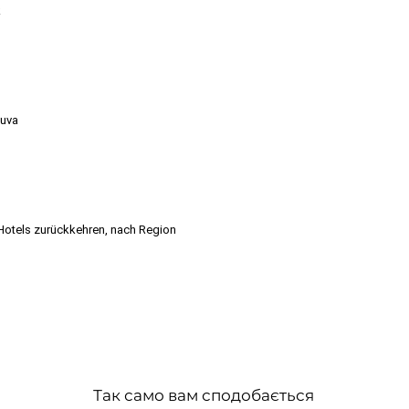
k
yuva
 Hotels zurückkehren, nach Region
Так само вам сподобається