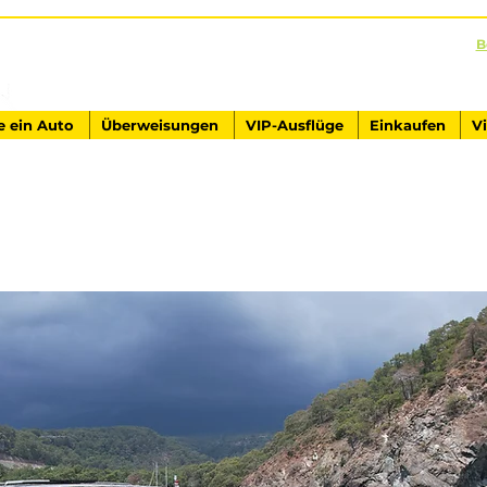
B
AUSFLÜGE IN DER TÜRKEI
Antalya - Kemer Ginza Travel
e ein Auto
Überweisungen
VIP-Ausflüge
Einkaufen
V