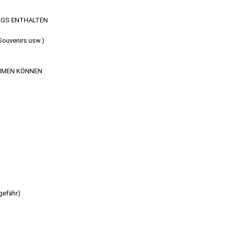
LUGS ENTHALTEN
Souvenirs usw.)
EHMEN KÖNNEN
efähr)