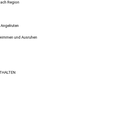
nach Region
n Angelruten
chwimmen und Ausruhen
NTHALTEN