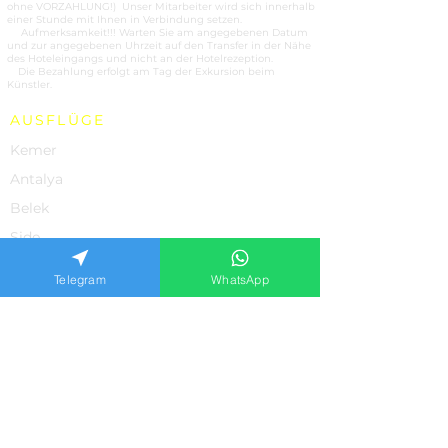
ohne VORZAHLUNG!) Unser Mitarbeiter wird sich innerhalb
einer Stunde mit Ihnen in Verbindung setzen.
2.
Aufmerksamkeit!!! Warten Sie am angegebenen Datum
und zur angegebenen Uhrzeit auf den Transfer in der Nähe
des Hoteleingangs und nicht an der Hotelrezeption.
3.
Die Bezahlung erfolgt am Tag der Exkursion beim
Künstler.
AUSFLÜGE
Kemer
Antalya
Belek
Side
Alanya
Telegram
WhatsApp
Marmaris
UNSERE LEISTUNGEN
Ausflüge
Yachtcharter
Autovermietungen
Individuelle Ausflüge