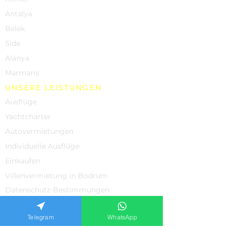
Antalya
Belek
Side
Alanya
Marmaris
UNSERE LEISTUNGEN
Ausflüge
Yachtcharter
Autovermietungen
Individuelle Ausflüge
Einkaufen
Villenvermietung in Bodrum
Datenschutz-Bestimmungen
UNTERSTÜTZUNG
Telegram
WhatsApp
Über uns