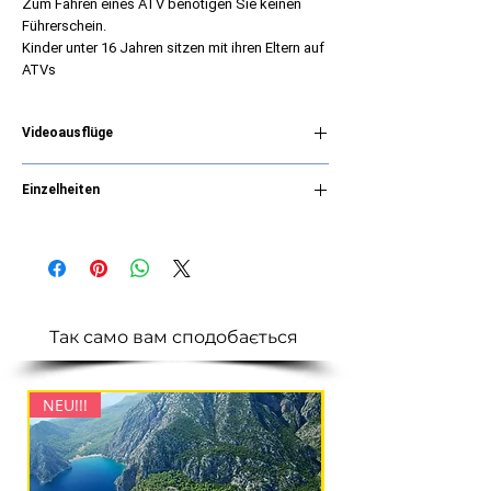
Zum Fahren eines ATV benötigen Sie keinen
Führerschein.
Kinder unter 16 Jahren sitzen mit ihren Eltern auf
ATVs
Videoausflüge
https://www.youtube.com/watch?
Einzelheiten
v=IptFv9bkkzc&t=2s
🕐 Dauer:
3 Stunden
📆 Tage:
Jeden Tag
Was ist im Preis inbegriffen:
🚌 Transfer vom / zum Hotel
👤 Ausbilder
🦺 Ausrüstung
Так само вам сподобається
NEU!!!
NEU!!!