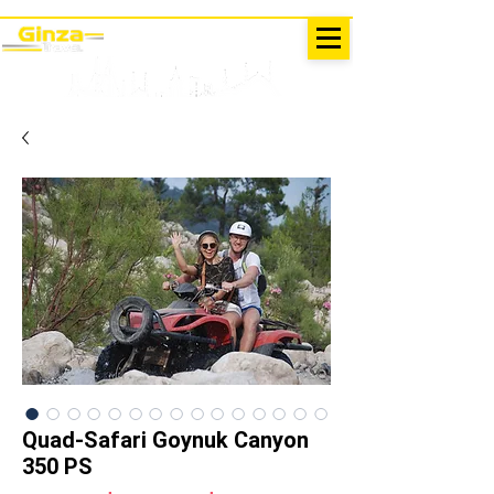
AUSFLÜGE IN DER TÜRKEI
Antalya - Kemer Ginza Travel
Speise
karte
Quad-Safari Goynuk Canyon
350 PS