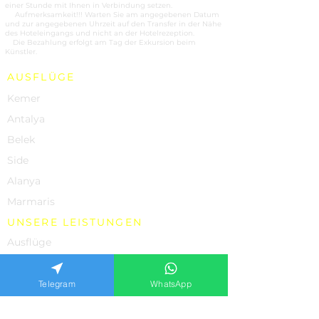
einer Stunde mit Ihnen in Verbindung setzen.
2.
Aufmerksamkeit!!! Warten Sie am angegebenen Datum
und zur angegebenen Uhrzeit auf den Transfer in der Nähe
des Hoteleingangs und nicht an der Hotelrezeption.
3.
Die Bezahlung erfolgt am Tag der Exkursion beim
Künstler.
AUSFLÜGE
Kemer
Antalya
Belek
Side
Alanya
Marmaris
UNSERE LEISTUNGEN
Ausflüge
Yachtcharter
Autovermietungen
Telegram
WhatsApp
Individuelle Ausflüge