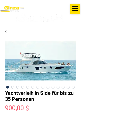
AUSFLÜGE IN DER TÜRKEI
Antalya - Kemer Ginza Travel
Speise
karte
Yachtverleih in Side für bis zu
35 Personen
Preis
900,00 $