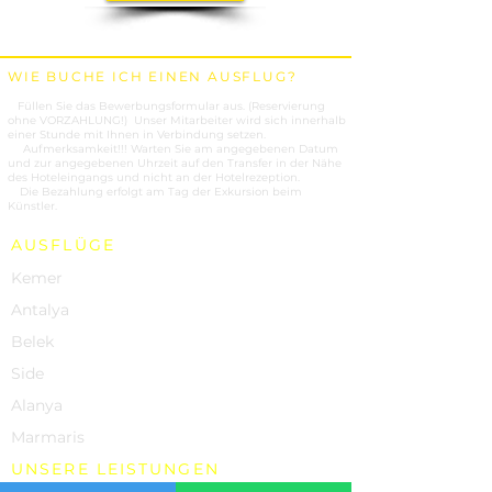
WIE BUCHE ICH EINEN AUSFLUG?
1.
Füllen Sie das Bewerbungsformular aus. (Reservierung
ohne VORZAHLUNG!) Unser Mitarbeiter wird sich innerhalb
einer Stunde mit Ihnen in Verbindung setzen.
2.
Aufmerksamkeit!!! Warten Sie am angegebenen Datum
und zur angegebenen Uhrzeit auf den Transfer in der Nähe
des Hoteleingangs und nicht an der Hotelrezeption.
3.
Die Bezahlung erfolgt am Tag der Exkursion beim
Künstler.
AUSFLÜGE
Kemer
Antalya
Belek
Side
Alanya
Marmaris
UNSERE LEISTUNGEN