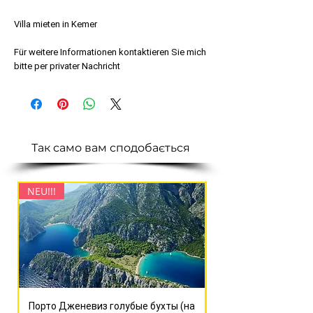
Villa mieten in Kemer
Für weitere Informationen kontaktieren Sie mich
bitte per privater Nachricht
Так само вам сподобається
NEU!!!
NEU!!!
Порто Дженевиз голубые бухты (на
Сагалассос + озер