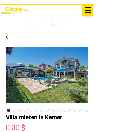
AUSFLÜGE IN DER TÜRKEI
Antalya - Kemer Ginza Travel
Speise
karte
Villa mieten in Kemer
Preis
0,00 $