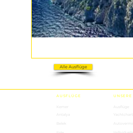
Alle Ausflüge
AUSFLÜGE
UNSERE
Kemer
Ausflüge
Antalya
Yachtchart
Belek
Autovermi
Individuell
Side