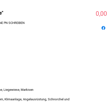
e"
0,00
INE PN SCHREIBEN
he, Liegewiese, Markisen
em, Klimaanlage, Angelausrüstung, Schnorchel und