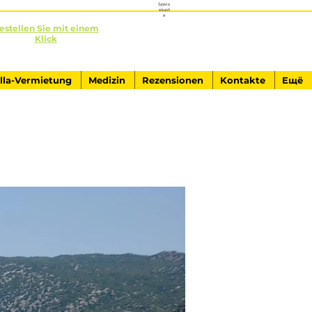
Speis
ekart
e
estellen Sie mit einem
Klick
+90541-761-84-40
AUSFLÜGE IN KEMER
illa-Vermietung
Medizin
Rezensionen
Kontakte
Ещё