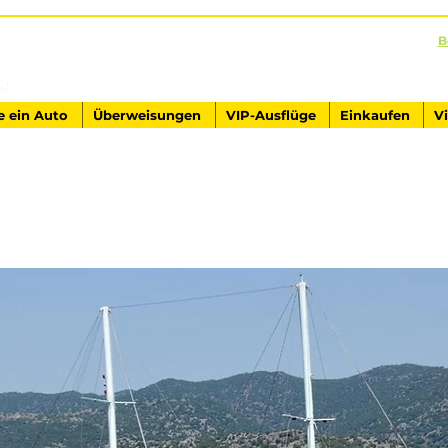
B
AUSFLÜGE IN DER TÜRKEI
Antalya - Kemer Ginza Travel
e ein Auto
Überweisungen
VIP-Ausflüge
Einkaufen
V