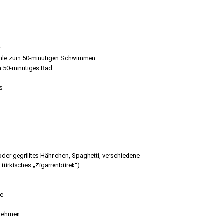
r
nhöhle zum 50-minütigen Schwimmen
in 50-minütiges Bad
us
 oder gegrilltes Hähnchen, Spaghetti, verschiedene
 türkisches „Zigarrenbürek“)
ge
unehmen: