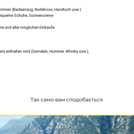
mmen (Badeanzug, Badehose, Handtuch usw.)
e, bequeme Schuhe, Sonnencreme
ste und aller möglichen Einkäufe
enü enthalten sind (Garnelen, Hummer, Whisky usw.),
Так само вам сподобається