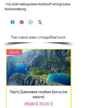
• Für nicht verbrauchten Kraftstoff erfolgt keine
Rückerstattung.
Так само вам сподобається
NEU!!!
NEU!!!
Порто Дженевиз голубые бухты (на
Сагалассос + озер
закате)
Standardpreis
Sale-Preis
35,00 $
30,00 $