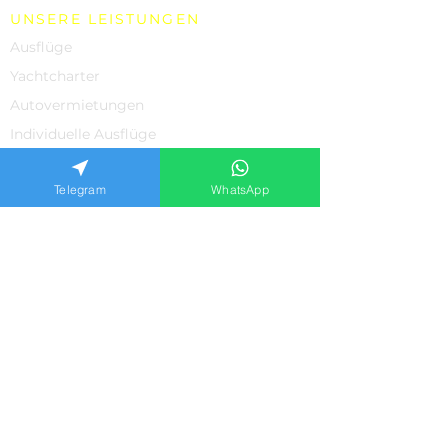
UNSERE LEISTUNGEN
Ausflüge
Yachtcharter
Autovermietungen
Individuelle Ausflüge
Einkaufen
Telegram
WhatsApp
Villenvermietung in Bodrum
Datenschutz-Bestimmungen
UNTERSTÜTZUNG
Über uns
Kontakte
Bewertungen unserer Kunden
Häufig gestellte Fragen
Datenschutzrichtlinie
ANMELDEFORMULAR