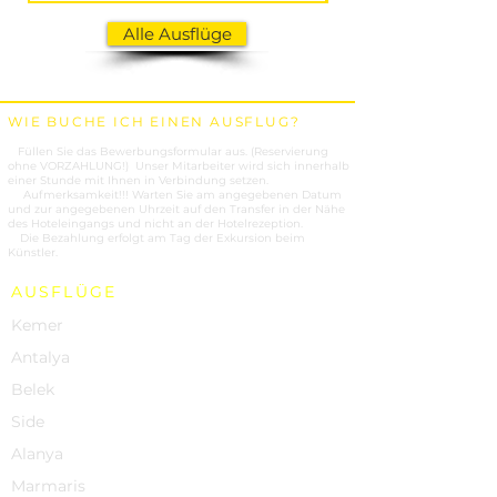
Alle Ausflüge
WIE BUCHE ICH EINEN AUSFLUG?
1.
Füllen Sie das Bewerbungsformular aus. (Reservierung
ohne VORZAHLUNG!) Unser Mitarbeiter wird sich innerhalb
einer Stunde mit Ihnen in Verbindung setzen.
2.
Aufmerksamkeit!!! Warten Sie am angegebenen Datum
und zur angegebenen Uhrzeit auf den Transfer in der Nähe
des Hoteleingangs und nicht an der Hotelrezeption.
3.
Die Bezahlung erfolgt am Tag der Exkursion beim
Künstler.
AUSFLÜGE
Kemer
Antalya
Belek
Side
Alanya
Marmaris