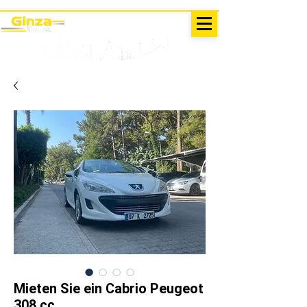
AUSFLÜGE IN DER TÜRKEI
Antalya - Kemer Ginza Travel
Speise
karte
Mieten Sie ein Cabrio Peugeot
308 cc