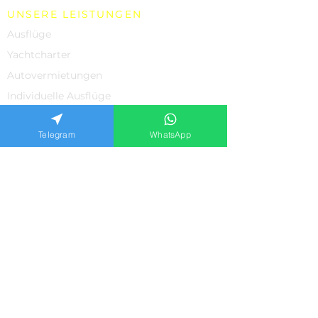
UNSERE LEISTUNGEN
Ausflüge
Yachtcharter
Autovermietungen
Individuelle Ausflüge
Einkaufen
Telegram
WhatsApp
Villenvermietung in Bodrum
Datenschutz-Bestimmungen
UNTERSTÜTZUNG
Über uns
Kontakte
Bewertungen unserer Kunden
Häufig gestellte Fragen
Datenschutzrichtlinie
ANMELDEFORMULAR