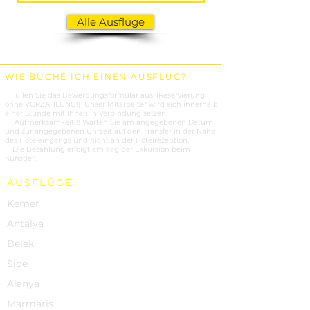
Alle Ausflüge
WIE BUCHE ICH EINEN AUSFLUG?
1.
Füllen Sie das Bewerbungsformular aus. (Reservierung
ohne VORZAHLUNG!) Unser Mitarbeiter wird sich innerhalb
einer Stunde mit Ihnen in Verbindung setzen.
2.
Aufmerksamkeit!!! Warten Sie am angegebenen Datum
und zur angegebenen Uhrzeit auf den Transfer in der Nähe
des Hoteleingangs und nicht an der Hotelrezeption.
3.
Die Bezahlung erfolgt am Tag der Exkursion beim
Künstler.
AUSFLÜGE
Kemer
Antalya
Belek
Side
Alanya
Marmaris