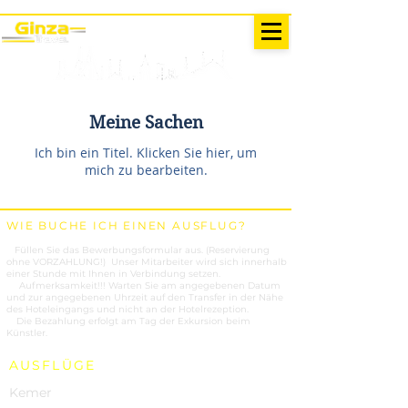
AUSFLÜGE IN DER TÜRKEI
Antalya - Kemer Ginza Travel
Speise
karte
Meine Sachen
Ich bin ein Titel. ​Klicken Sie hier, um
mich zu bearbeiten.
WIE BUCHE ICH EINEN AUSFLUG?
1.
Füllen Sie das Bewerbungsformular aus. (Reservierung
ohne VORZAHLUNG!) Unser Mitarbeiter wird sich innerhalb
einer Stunde mit Ihnen in Verbindung setzen.
2.
Aufmerksamkeit!!! Warten Sie am angegebenen Datum
und zur angegebenen Uhrzeit auf den Transfer in der Nähe
des Hoteleingangs und nicht an der Hotelrezeption.
3.
Die Bezahlung erfolgt am Tag der Exkursion beim
Künstler.
AUSFLÜGE
Kemer