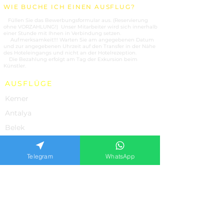
WIE BUCHE ICH EINEN AUSFLUG?
1.
Füllen Sie das Bewerbungsformular aus. (Reservierung
ohne VORZAHLUNG!) Unser Mitarbeiter wird sich innerhalb
einer Stunde mit Ihnen in Verbindung setzen.
2.
Aufmerksamkeit!!! Warten Sie am angegebenen Datum
und zur angegebenen Uhrzeit auf den Transfer in der Nähe
des Hoteleingangs und nicht an der Hotelrezeption.
3.
Die Bezahlung erfolgt am Tag der Exkursion beim
Künstler.
AUSFLÜGE
Kemer
Antalya
Belek
Side
Alanya
Telegram
WhatsApp
Marmaris
UNSERE LEISTUNGEN
Ausflüge
Yachtcharter