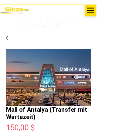
AUSFLÜGE IN DER TÜRKEI
Antalya - Kemer Ginza Travel
Speise
karte
Mall of Antalya (Transfer mit
Wartezeit)
Preis
150,00 $