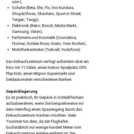
usw.),
Schuhe (Beta, Elle, Flo, İnci Kundura,
Shop&Shoes, Skechers, Sport In Street,
Tergan, Twigy),
Elektronik (Beko, Bosch, Media Markt,
Samsung, Vatan),
Parfümerie und Kosmetik (Cosmetica,
Flormar, Golden Rose, Gratis, Yves Rocher),
Mobilfunkanbieter (Turkcell, Vodafone).
Das Einkaufszentrum verfügt außerdem über ein
Kino mit 11 Sälen, einen Indoor-Spielplatz OPS
Play Kids, einen Migros-Supermarkt und
Geldautomaten verschiedener Banken.
Gepäcklagerung
Es ist praktisch, Ihr Gepäck in Schließfächern
aufzubewahren, wenn Sie beispielsweise vor
dem Heimflug einen Spaziergang durch das
Einkaufszentrum machen möchten. Viele
Touristen tun dies, da der Flughafen
buchstäblich nur wenige hundert Meter vom
Einkaufszentrum Antalya entfernt ist. Die