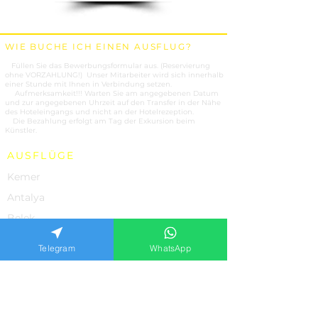
WIE BUCHE ICH EINEN AUSFLUG?
1.
Füllen Sie das Bewerbungsformular aus. (Reservierung
ohne VORZAHLUNG!) Unser Mitarbeiter wird sich innerhalb
einer Stunde mit Ihnen in Verbindung setzen.
2.
Aufmerksamkeit!!! Warten Sie am angegebenen Datum
und zur angegebenen Uhrzeit auf den Transfer in der Nähe
des Hoteleingangs und nicht an der Hotelrezeption.
3.
Die Bezahlung erfolgt am Tag der Exkursion beim
Künstler.
AUSFLÜGE
Kemer
Antalya
Belek
Side
Telegram
WhatsApp
Alanya
Marmaris
UNSERE LEISTUNGEN