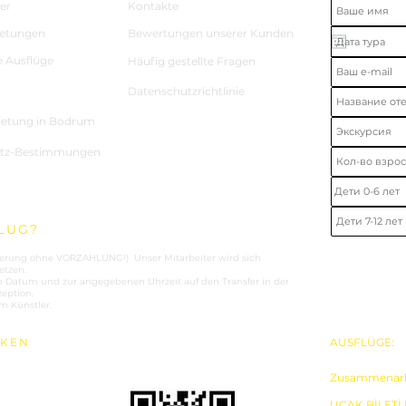
er
Kontakte
etungen
Bewertungen unserer Kunden
e Ausflüge
Häufig gestellte Fragen
Datenschutzrichtlinie
ietung in Bodrum
utz-Bestimmungen
LUG?
vierung ohne VORZAHLUNG!) Unser Mitarbeiter wird sich
etzen.
Datum und zur angegebenen Uhrzeit auf den Transfer in der
eption.
m Künstler.
RKEN
AUSFLÜGE:
+
Zusammenarbe
UÇAK BİLETİ