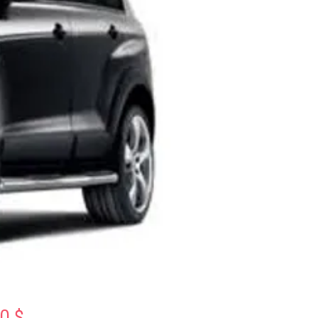
Preis
0 $