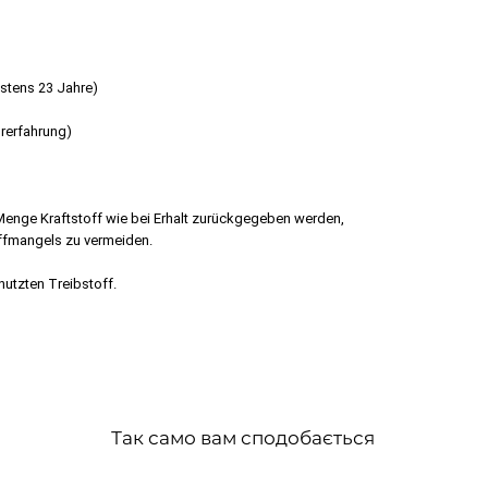
estens 23 Jahre)
hrerfahrung)
Menge Kraftstoff wie bei Erhalt zurückgegeben werden,
ffmangels zu vermeiden.
nutzten Treibstoff.
Так само вам сподобається