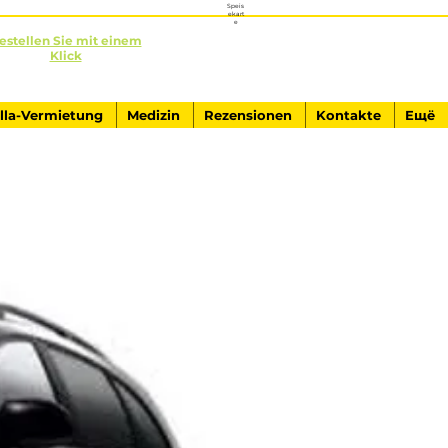
Speis
ekart
e
estellen Sie mit einem
Klick
+90541-761-84-40
AUSFLÜGE IN KEMER
illa-Vermietung
Medizin
Rezensionen
Kontakte
Ещё