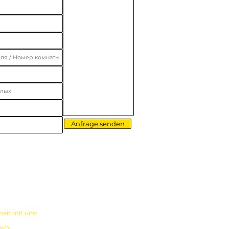
Anfrage senden
90541 761 84 40
it mit uns:
+90541 761 84 40
 NO:
+90 242 814 22 39