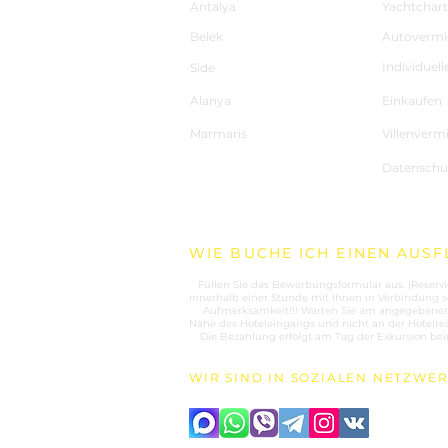
Antalya
Yachtchart
Belek
Autovermi
Individuell
Side
Alanya
Einkaufen
Marmaris
Villenverm
Datensch
WIE BUCHE ICH EINEN AUSF
1.
Füllen Sie das Bewerbungsformular aus. (Reser
innerhalb einer Stunde mit Ihnen in Verbindung s
2.
Aufmerksamkeit!!! Warten Sie am angegebenen 
Nähe des Hoteleingangs und nicht an der Hotelrez
3.
Die Bezahlung erfolgt am Tag der Exkursion bei
WIR SIND IN SOZIALEN NETZWE