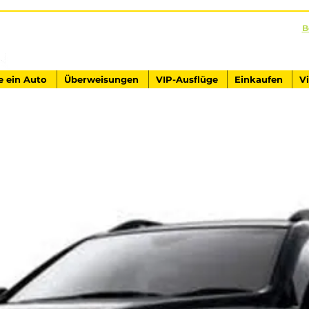
B
AUSFLÜGE IN DER TÜRKEI
Antalya - Kemer Ginza Travel
e ein Auto
Überweisungen
VIP-Ausflüge
Einkaufen
V