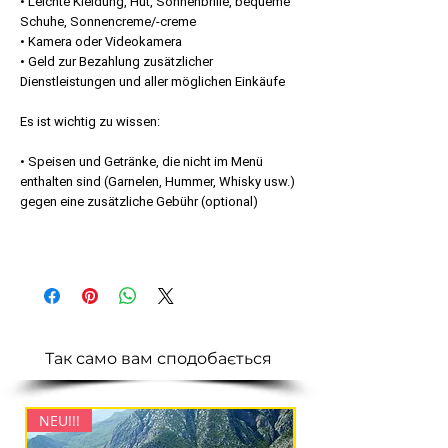
• Leichte Kleidung, Hut, Sonnenbrille, bequeme
Schuhe, Sonnencreme/-creme
• Kamera oder Videokamera
• Geld zur Bezahlung zusätzlicher
Dienstleistungen und aller möglichen Einkäufe
Es ist wichtig zu wissen:
• Speisen und Getränke, die nicht im Menü
enthalten sind (Garnelen, Hummer, Whisky usw.)
gegen eine zusätzliche Gebühr (optional)
Так само вам сподобається
NEU!!!
NEU!!!