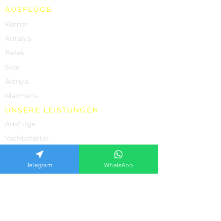
AUSFLÜGE
Kemer
Antalya
Belek
Side
Alanya
Marmaris
UNSERE LEISTUNGEN
Ausflüge
Yachtcharter
Autovermietungen
Telegram
WhatsApp
Individuelle Ausflüge
Einkaufen
Villenvermietung in Bodrum
Datenschutz-Bestimmungen